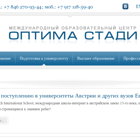
ование
Подготовка к университету
Высшее образование
Професс
к поступлению в университеты Австрии и других вузов 
h International School, международная школа-интернат в австрийском замке 13-го века, 
и стремящимся к знаниям ребят!
...