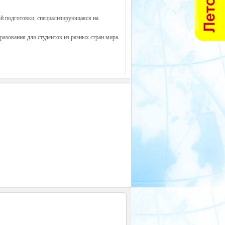
ой подготовки, специализирующаяся на
азования для студентов из разных стран мира.