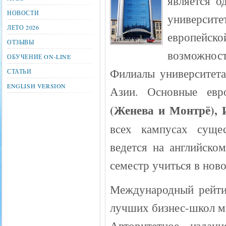
является о
НОВОСТИ
университ
ЛЕТО 2026
европейско
ОТЗЫВЫ
возможност
ОБУЧЕНИЕ ON-LINE
Филиалы университета
СТАТЬИ
ENGLISH VERSION
Азии. Основные ев
(Женева и Монтрё), 
всех кампусах сущес
ведется на английско
семестр учиться в ново
Международный рейтин
лучших бизнес-школ ми
Авторитетное издан