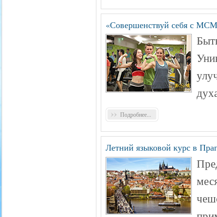
«Совершенствуй себя с МСМ 
Быт
Уни
улу
дух
Подробнее...
Летний языковой курс в Пра
Пре
мес
чеш
прим