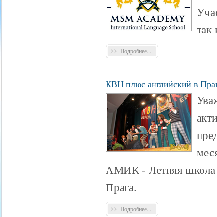
Уча
так 
Подробнее...
КВН плюс английский в Праг
Ува
акти
пре
мес
АМИК - Летняя школа 
Прага.
Подробнее...