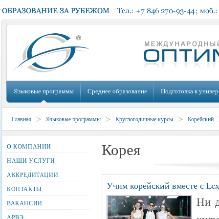
Языковые программы
Среднее образование
Подготовка к универ
Главная
Языковые программы
Круглогодичные курсы
Корейский
Корея
О КОМПАНИИ
НАШИ УСЛУГИ
АККРЕДИТАЦИИ
Учим корейский вместе с Lex
КОНТАКТЫ
Ни д
ВАКАНСИИ
кул
АРВЭ