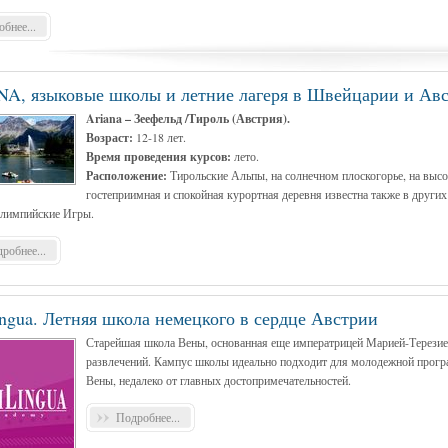
бнее...
A, языковые школы и летние лагеря в Швейцарии и Ав
Ariana – Зеефельд /Тироль (Австрия).
Возраст:
12-18 лет.
Время проведения курсов:
лето.
Расположение:
Тирольские Альпы, на солнечном плоскогорье, на высо
гостеприимная и спокойная курортная деревня известна также в други
лимпийские Игры.
робнее...
ingua. Летняя школа немецкого в сердце Австрии
Старейшая школа Вены, основанная еще императрицей Марией-Терезией
развлечений. Кампус школы идеально подходит для молодежной прогр
Вены, недалеко от главных достопримечательностей.
Подробнее...