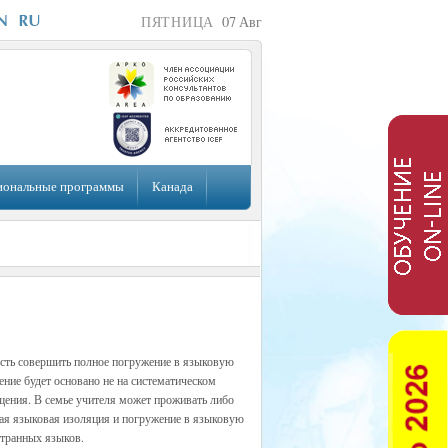
ПЯТНИЦА
07
Авг
иональные программы
Канада
ть совершить полное погружение в языковую
ение будет основано не на систематическом
бщения. В семье учителя может проживать либо
ная языковая изоляция и погружение в языковую
странных языков.