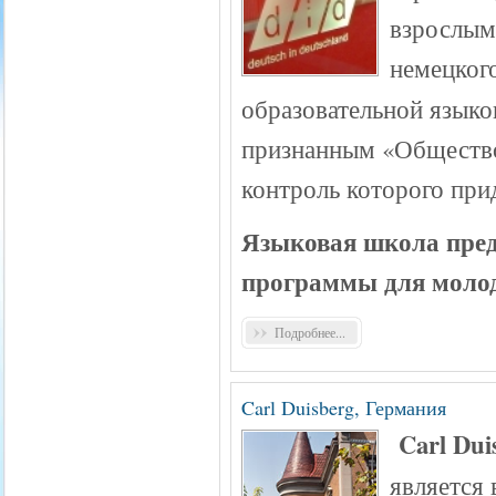
взрослым
немецкого
образовательной язык
признанным «Общество
контроль которого пр
Языковая школа пред
п
рограммы для молод
Подробнее...
Carl Duisberg, Германия
C
arl Du
является