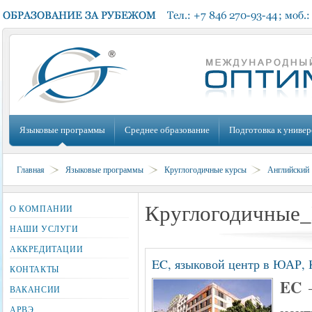
Языковые программы
Среднее образование
Подготовка к универ
Главная
Языковые программы
Круглогодичные курсы
Английский
Круглогодичны
О КОМПАНИИ
НАШИ УСЛУГИ
АККРЕДИТАЦИИ
EC, языковой центр в ЮАР, 
КОНТАКТЫ
EC
—
ВАКАНСИИ
АРВЭ