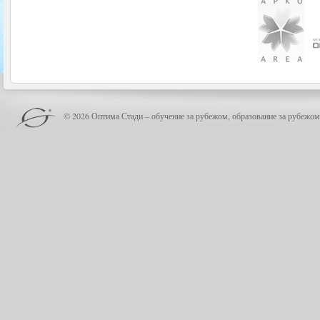
© 2026 Оптима Стади – обучение за рубежом, образование за рубежом