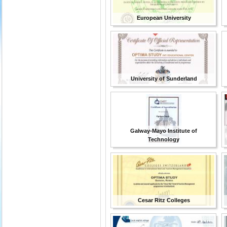
European University
University of Sunderland
Galway-Mayo Institute of
Technology
Cesar Ritz Colleges