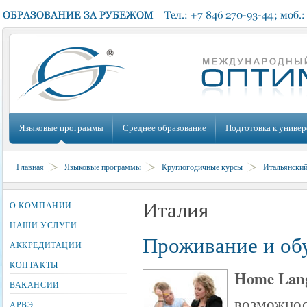
Языковые программы
Среднее образование
Подготовка к универ
Главная
Языковые программы
Круглогодичные курсы
Итальянски
Италия
О КОМПАНИИ
НАШИ УСЛУГИ
Проживание и обу
АККРЕДИТАЦИИ
КОНТАКТЫ
Home Lang
ВАКАНСИИ
возможнос
АРВЭ