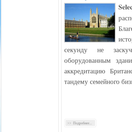
Sele
рас
Бла
исто
секунду не заскуч
оборудованным здан
аккредитацию Британ
тандему семейного биз
Подробнее...