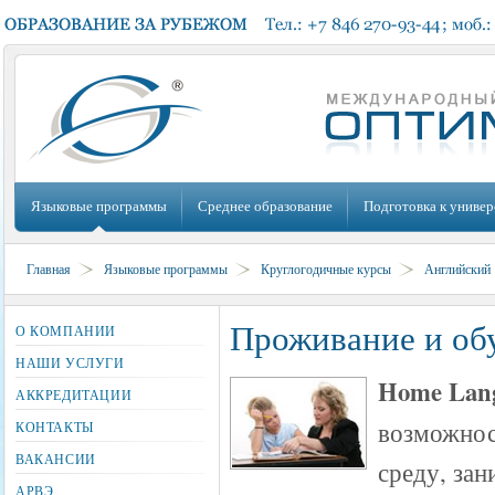
Языковые программы
Среднее образование
Подготовка к универ
Главная
Языковые программы
Круглогодичные курсы
Английский
Проживание и обу
О КОМПАНИИ
НАШИ УСЛУГИ
Home Lang
АККРЕДИТАЦИИ
возможнос
КОНТАКТЫ
ВАКАНСИИ
среду, зан
АРВЭ