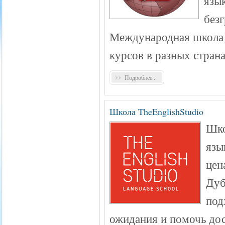
язык
без
Международная школа 
курсов в разных стран
Подробнее...
Школа TheEnglishStudio
Шко
язы
цен
Дуб
под
ожидания и помочь до