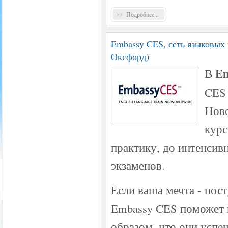
Подробнее...
Embassy CES, сеть языковых
Оксфорд)
Em
В
CES 
Ново
курс
практику, до интенсив
экзаменов.
Если ваша мечта - пост
Embassy CES поможет в
образом, что они усп