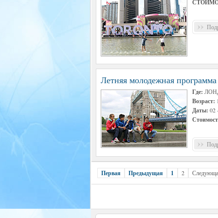
СТОИМО
Подр
Летняя молодежная програм
Где:
ЛОНД
Возраст:
1
Даты:
02 –
Стоимост
Подр
Первая
Предыдущая
1
2
Следующ