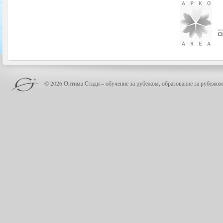
© 2026 Оптима Стади – обучение за рубежом, образование за рубежом