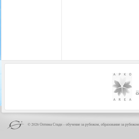
© 2026 Оптима Стади – обучение за рубежом, образование за рубежом