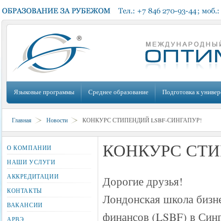
Языковые программы
Среднее образование
Подготовка к универ
Главная
Новости
КОНКУРС СТИПЕНДИЙ LSBF-СИНГАПУР!
КОНКУРС СТИ
О КОМПАНИИ
НАШИ УСЛУГИ
АККРЕДИТАЦИИ
Дорогие друзья!
КОНТАКТЫ
Лондонская школа бизн
ВАКАНСИИ
финансов (LSBF) в Син
АРВЭ