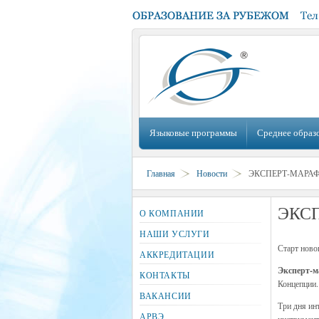
Языковые программы
Среднее образ
Главная
Новости
ЭКСПЕРТ-МАРА
ЭКС
О КОМПАНИИ
НАШИ УСЛУГИ
Старт ново
АККРЕДИТАЦИИ
Эксперт-м
КОНТАКТЫ
Концепции.
ВАКАНСИИ
Три дня ин
АРВЭ