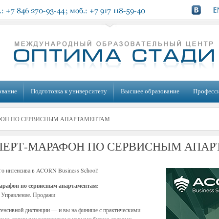
ование
Подготовка к университету
Высшее образование
Професс
ФОН ПО СЕРВИСНЫМ АПАРТАМЕНТАМ
ПЕРТ-МАРАФОН ПО СЕРВИСНЫМ АПА
го интенсива в ACORN Business School!
арафон по сервисным апартаментам:
 Управление. Продажи
тенсивной дистанции — и вы на финише с практическими