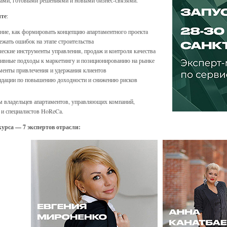
ами, готовыми решениями и новыми бизнес-связями.
ите
:
ие, как формировать концепцию апартаментного проекта
ежать ошибок на этапе строительства
еские инструменты управления, продаж и контроля качества
ивные подходы к маркетингу и позиционированию на рынке
енты привлечения и удержания клиентов
ндации по повышению доходности и снижению рисков
 владельцев апартаментов, управляющих компаний,
 и специалистов HoReCa.
урса — 7 экспертов отрасли: