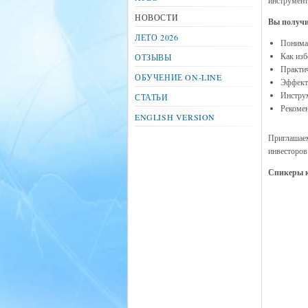
инструмент
НОВОСТИ
Вы получ
ЛЕТО 2026
Пониман
Как изб
ОТЗЫВЫ
Практич
ОБУЧЕНИЕ ON-LINE
Эффект
Инструм
СТАТЬИ
Рекоме
ENGLISH VERSION
Приглашаем
инвесторов
Спикеры к