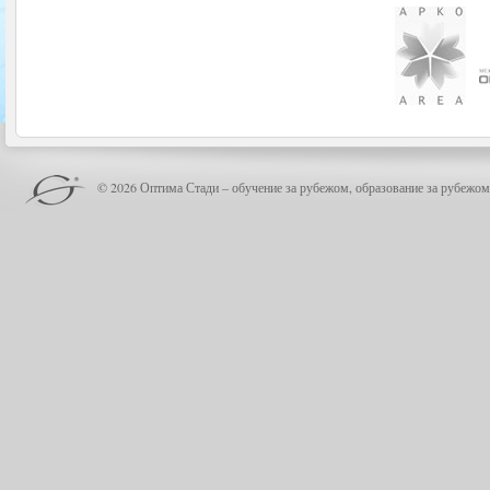
© 2026 Оптима Стади – обучение за рубежом, образование за рубежом