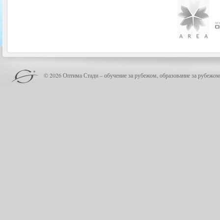
© 2026 Оптима Стади – обучение за рубежом, образование за рубежом