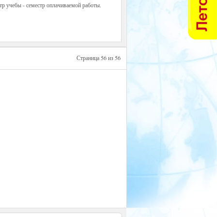
тр учебы - семестр оплачиваемой работы.
Страница 56 из 56