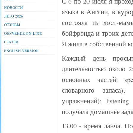
С 6 по 20 июля я прохо
НОВОСТИ
языка в Англии, в кур
ЛЕТО 2026
состояла из хост-мам
ОТЗЫВЫ
бойфрэнда и троих детей
ОБУЧЕНИЕ ON-LINE
Я жила в собственной к
СТАТЬИ
ENGLISH VERSION
Каждый день просып
длительностью около 2х
основных частей: sp
словарного запаса)
упражнений); listening
получала домашнее зада
13.00 - время ланча. П