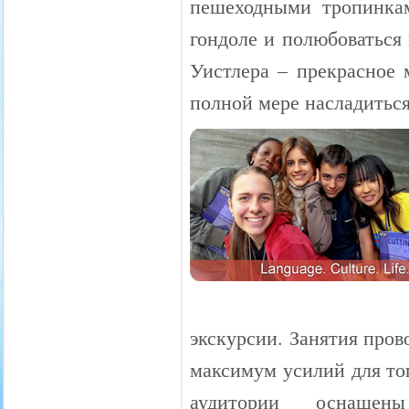
пешеходными тропинкам
гондоле и полюбоваться
Уистлера – прекрасное 
полной мере насладитьс
экскурсии. Занятия про
максимум усилий для тог
аудитории оснащены