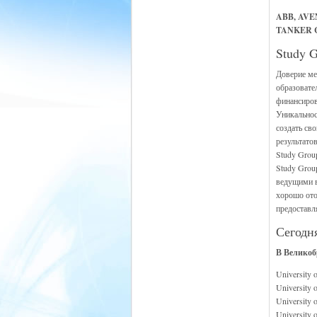
ABB, AVE
TANKER C
Study 
Доверие ме
образовате
финансиров
Уникальнос
создать св
результато
Study Group
Study Grou
ведущими в
хорошо ото
предоставл
Сегодн
В Великоб
University 
University o
University o
University 