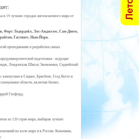
дят:
а в 19 лучших городах англоязычного мира от
н, Форт Лодердейл, Лос-Анджелес, Сан-Диего,
Брайтон, Гастингс, Нью-Йорк
.
огий преподавания и разработка самых
 предуниверситетской подготовки - ведущие
мбридж, Лондонская Школа Экономики, Сиднейский
 кампусами в Сиднее, Брисбене, Голд Косте и
сиональные области, включая бизнес,
аррей Гилфорд.
нтов из 120 стран мира, выбирая лучшее
компаний во всем мире и в России. Компании,
: