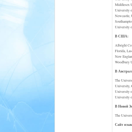
Middlesex U
University 
Newcastle, 
Southampton 
University 
В США:
Albright Co
Florida, La
New England 
Woodbury Un
В Австрал
The Universi
University,
University 
University 
В Новой З
The Univers
Сайт язы