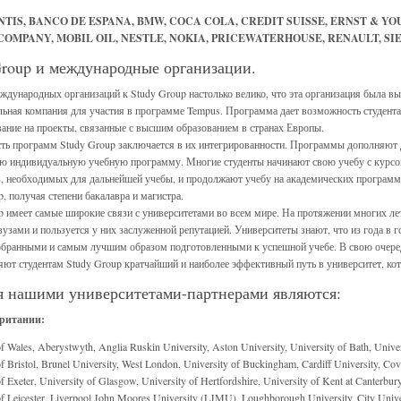
NTIS, BANCO DE ESPANA, BMW, COCA COLA, CREDIT SUISSE, ERNST & YO
OMPANY, MOBIL OIL, NESTLE, NOKIA, PRICEWATERHOUSE, RENAULT, SIE
Group и международные организации.
ждународных организаций к Study Group настолько велико, что эта организация была в
льная компания для участия в программе Tempus. Программа дает возможность студент
ание на проекты, связанные с высшим образованием в странах Европы.
ть программ Study Group заключается в их интегрированности. Программы дополняют д
ою индивидуальную учебную программу. Многие студенты начинают свою учебу с курсо
в, необходимых для дальнейшей учебы, и продолжают учебу на академических программа
, получая степени бакалавра и магистра.
p имеет самые широкие связи с университетами во всем мире. На протяжении многих лет
узами и пользуется у них заслуженной репутацией. Университеты знают, что из года в 
бранными и самым лучшим образом подготовленными к успешной учебе. В свою очеред
яют студентам Study Group кратчайший и наиболее эффективный путь в университет, ко
я нашими университетами-партнерами являются:
ритании:
of Wales, Aberystwyth, Anglia Ruskin University, Aston University, University of Bath, Unive
f Bristol, Brunel University, West London, University of Buckingham, Cardiff University, Cove
f Exeter, University of Glasgow, University of Hertfordshire, University of Kent at Canterbur
of Leicester, Liverpool John Moores University (LJMU), Loughborough University, City Unive