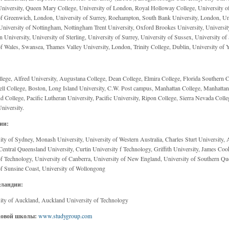
niversity, Queen Mary College, University of London, Royal Holloway College, University o
of Greenwich, London, University of Surrey, Roehampton, South Bank University, London, Univ
University of Nottingham, Nottingham Trent University, Oxford Brookes University, University
University, University of Sterling, University of Surrey, University of Sussex, University of S
of Wales, Swansea, Thames Valley University, London, Trinity College, Dublin, University of 
llege, Alfred University, Augustana College, Dean College, Elmira College, Florida Southern
sell College, Boston, Long Island University, C.W. Post campus, Manhattan College, Manhattanv
College, Pacific Lutheran University, Pacific University, Ripon College, Sierra Nevada College
iversity.
ии:
ty of Sydney, Monash University, University of Western Australia, Charles Sturt University, A
 Central Queensland University, Curtin University f Technology, Griffith University, James C
of Technology, University of Canberra, University of New England, University of Southern Qu
of Sunsine Coast, University of Wollongong
еландии:
ity of Auckland, Auckland University of Technology
ковой школы:
www.studygroup.com