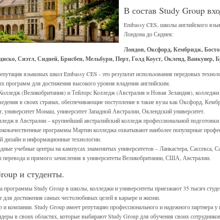
В состав Study Group вхо
Embassy CES, школы английского язык
Лондона до Сиднея:
Лондон, Оксфорд, Кембридж, Босто
иско, Сиэтл, Сидней, Брисбен, Мельбурн, Перт, Голд Коуст, Окленд, Ванкувер, 
епутация языковых школ Embassy CES - это результат использования передовых технол
х программ для достижения высокого уровня владения английским.
Колледж (Великобритания) и Тейлорс Колледж (Австралия и Новая Зеландия), колледжи
ведения в своих странах, обеспечивающие поступление в такие вузы как Оксфорд, Ке
т, университет Монаш, университет Западной Австралии, Оклендский университет.
ледж в Австралии – крупнейший австралийский колледж профессиональной подготовки с
ококачественные программы Мартин колледжа охватывают наиболее популярные профес
й дизайн и информационные технологии.
ные учебные центры на кампусах знаменитых университетов – Ланкастера, Сассекса, С
перевода и прямого зачисления в университеты Великобритании, США, Австралии.
roup и студенты.
а программы Study Group в школы, колледжи и университеты приезжают 35 тысяч студе
е для достижения самых честолюбивых целей в карьере и жизни.
p и компании. Study Group имеет репутацию профессионального и надежного партнера у 
деры в своих областях, которые выбирают Study Group для обучения своих сотрудников