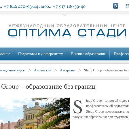
ование
Подготовка к университету
Высшее образование
Професс
огодичные курсы
Английский
Австралия
Study Group – образование без
 Group – образование без границ
S
tudy Group – мировой лидер 
профессиональной подготовк
Study Group предоставляет 
получения образования для студентов 