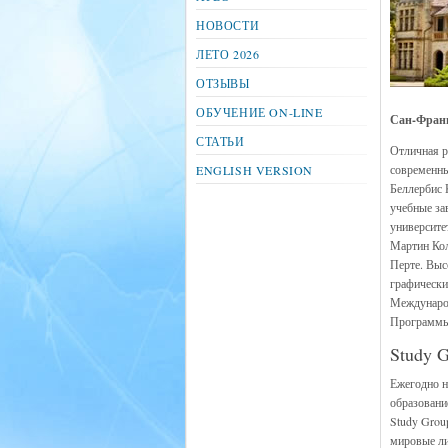
НОВОСТИ
ЛЕТО 2026
ОТЗЫВЫ
ОБУЧЕНИЕ ON-LINE
Сан-Франц
СТАТЬИ
Отличная р
современны
ENGLISH VERSION
Беллербис 
учебные за
университе
Мартин Кол
Перте. Выс
графически
Международ
Программы 
Study G
Ежегодно н
образовани
Study Grou
мировые ли