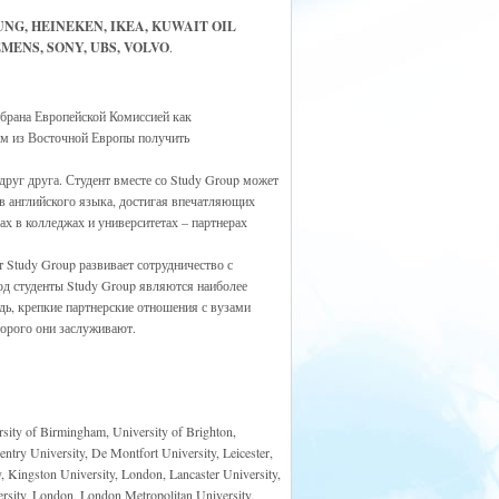
UNG, HEINEKEN, IKEA, KUWAIT OIL
MENS, SONY, UBS, VOLVO
.
ыбрана Европейской Комиссией как
ам из Восточной Европы получить
руг друга. Студент вместе со Study Group может
в английского языка, достигая впечатляющих
х в колледжах и университетах – партнерах
 Study Group развивает сотрудничество с
год студенты Study Group являются наиболее
ь, крепкие партнерские отношения с вузами
торого они заслуживают.
rsity of Birmingham, University of Brighton,
ntry University, De Montfort University, Leicester,
y, Kingston University, London, Lancaster University,
rsity, London, London Metropolitan University,