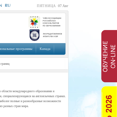
ПЯТНИЦА
07
Авг
иональные программы
Канада
 границ
в области международного образования и
и, специализирующаяся на англоязычных странах.
наиболее полные и разнообразные возможности
из разных стран мира.