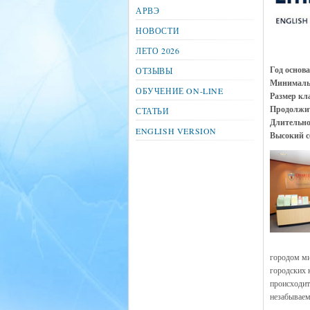
АРВЭ
НОВОСТИ
ЛЕТО 2026
Год основ
ОТЗЫВЫ
Минималь
ОБУЧЕНИЕ ON-LINE
Размер кла
Продолжит
СТАТЬИ
Длительно
ENGLISH VERSION
Высокий с
городом ми
городских 
происходит
незабываем