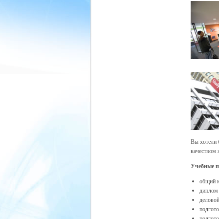
Вы хотели 
качеством 
Учебные 
общий к
диплом 
деловой
подгот
подгото