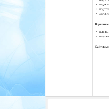
индивид
подгото
английс
Варианты
приним
отдельн
Сайт язы