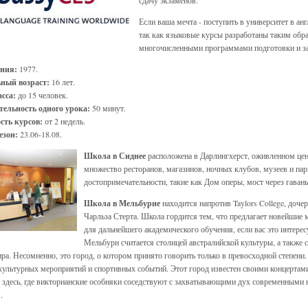
сдачу экзаменов.
Если ваша мечта - поступить в университет в а
так как языковые курсы разработаны таким обра
многочисленными программами подготовки и за
ания:
1977.
ный возраст:
16 лет.
сса:
до 15 человек.
ельность одного урока:
50 минут.
сть курсов:
от 2 недель.
езон:
23.06-18.08.
Школа в Сиднее
расположена в Дарлингхерст, оживленном цен
множество ресторанов, магазинов, ночных клубов, музеев и па
достопримечательности, такие как Дом оперы, мост через гаван
Школа в Мельбурне
находится напротив Taylors College, доче
Чарльза Стерта. Школа гордится тем, что предлагает новейшие
для дальнейшего академического обучения, если вас это интерес
Мельбурн считается столицей австралийской культуры, а такж
ра. Несомненно, это город, о котором принято говорить только в превосходной степени.
культурных мероприятий и спортивных событий. Этот город известен своими концертами
 здесь, где викторианские особняки соседствуют с захватывающими дух современными 
.