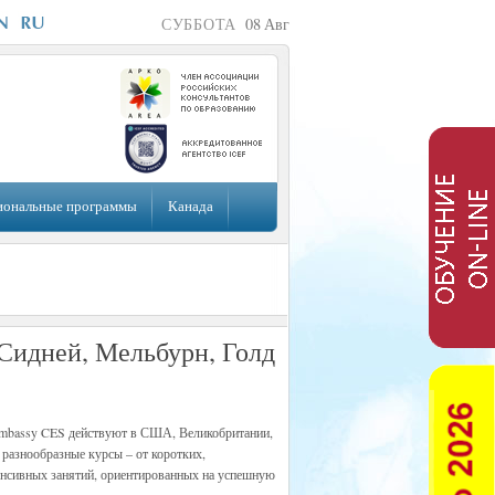
СУББОТА
08
Авг
иональные программы
Канада
(Сидней, Мельбурн, Голд
Embassy CES действуют в США, Великобритании,
 разнообразные курсы – от коротких,
енсивных занятий, ориентированных на успешную