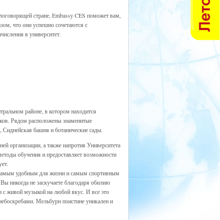
нглоговорящей стране, Embassy CES поможет вам,
зом, что они успешно сочетаются с
числения в университет.
тральном районе, в котором находится
рков. Рядом расположены знаменитые
ь, Сиднейская башня и ботанические сады.
рней организации, а также напротив Университета
 методы обучения и предоставляет возможности
ует.
е самым удобным для жизни и самым спортивным
 Вы никогда не заскучаете благодаря обилию
 с живой музыкой на любой вкус. И все это
небоскребами. Мельбурн поистине уникален и