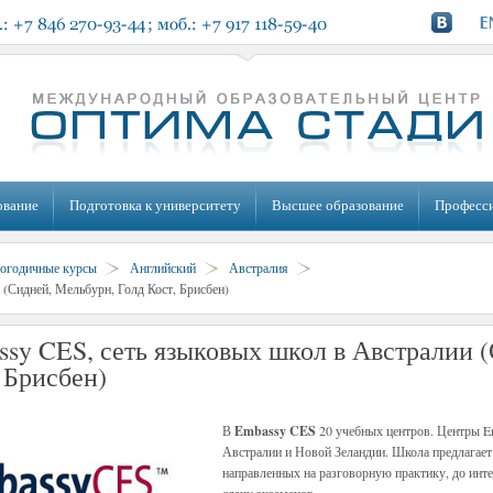
ование
Подготовка к университету
Высшее образование
Професс
огодичные курсы
Английский
Австралия
(Сидней, Мельбурн, Голд Кост, Брисбен)
sy CES, сеть языковых школ в Австралии 
 Брисбен)
В
Embassy CES
20 учебных центров. Центры 
Австралии и Новой Зеландии. Школа предлагает
направленных на разговорную практику, до инт