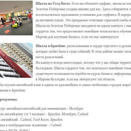
Школа на Голд Косте.
Если вы обожаете серфинг, жизнь на пл
Золотом Побережье создана именно для вас. Здесь собираются л
воспользоваться идеальными условиями для серфинга. В перер
на песчаном пляже. Это прекрасное сочетание серьезной учебы и
Школа на Золотом Побережье находится на одном кампусе с н
гордится тем, что предоставляет новейшие технологии в обучен
Мартин для изучения бизнеса, если это вас заинтересует.
Школа в Брисбене
, расположенная в сердце торгового и делов
которые любят быть в гуще событий. В этом районе можно легк
места развлечений.
На кампусе всегда многолюдно, потому что у нас общая террит
Колледжем. Школа гордится тем, что использует новейшие техно
существуют возможности перейти на курсы бизнеса, информацио
в Мартин Колледже, если вас интересуют эти области.
бы изучать английский язык в одном из красивейших и самых необычных городов мира?
жизни в Брисбене.
программы:
урс английскогоанглийский для начинающих -
Мельбурн
по английскому (от 3 месяцев) -
Брисбен, Мельбурн, Сидней
 английский -
Сидней, Голд Кост, Брисбен
овка к кембриджским экзаменам –
Сидней
вка к IELTS, TOEIC