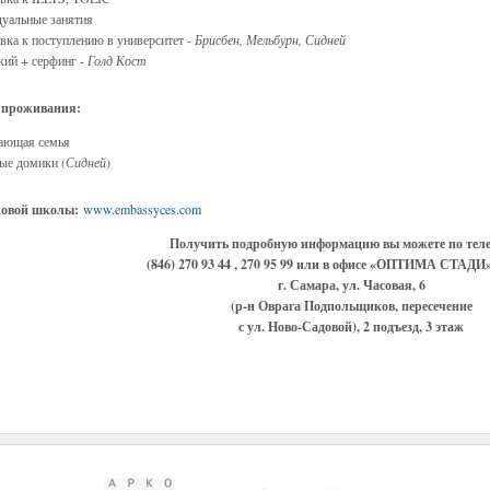
уальные занятия
вка к поступлению в университет -
Брисбен, Мельбурн, Сидней
кий + серфинг -
Голд Кост
 проживания:
ающая семья
ые домики (
Сидней
)
ковой школы:
www.embassyces.com
Получить подробную информацию вы можете по тел
(846) 270 93 44 , 270 95 99 или в офисе «ОПТИМА СТАДИ»
г. Самара, ул. Часовая, 6
(р-н Оврага Подпольщиков, пересечение
с ул. Ново-Садовой), 2 подъезд, 3 этаж