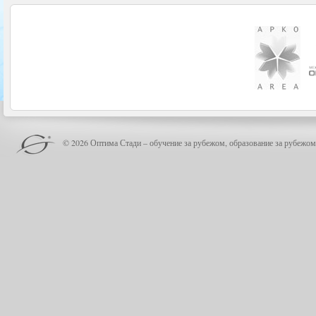
© 2026 Оптима Стади – обучение за рубежом, образование за рубежом