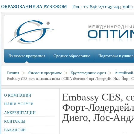
Языковые программы
Среднее образование
Подготовка к универ
Главная
Языковые программы
Круглогодичные курсы
Английский
Embassy CES, сеть языковых школ в США (Бостон, Форт-Лодердейл, Нью-Йорк, С
Embassy CES, с
О КОМПАНИИ
Форт-Лодердейл
НАШИ УСЛУГИ
АККРЕДИТАЦИИ
Диего, Лос-Анд
КОНТАКТЫ
ВАКАНСИИ