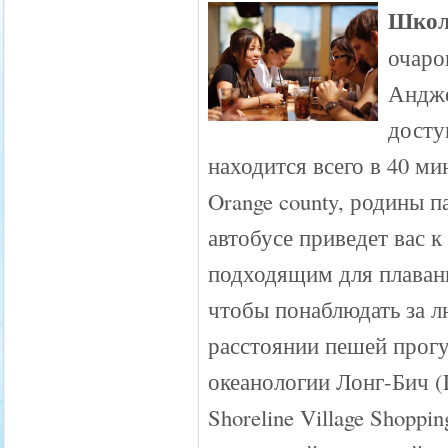
Школ
очаро
Андже
досту
находится всего в 40 м
Orange county, родины 
автобусе приведет вас 
подходящим для плавани
чтобы понаблюдать за 
расстоянии пешей прогу
океанологии Лонг-Бич (L
Shoreline Village Shoppi