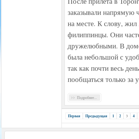
После прилета в Торон
заказывали напрямую ч
на месте. К слову, жил
филиппинцы. Они часто
дружелюбными. В доме 
была небольшой с удоб
так как почти весь ден
пообщаться только за 
Подробнее...
Первая
Предыдущая
1
2
3
4