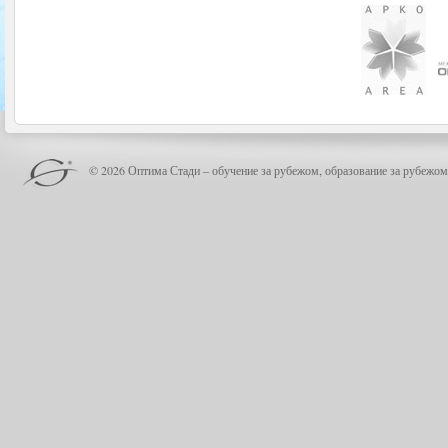
© 2026 Оптима Стади – обучение за рубежом, образование за рубежом